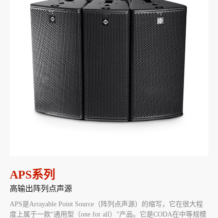
APS系列
高输出阵列点声源
APS是Arrayable Point Source（阵列点声源）的缩写，它在很大程
度上属于一款“通用型（one for all）”产品。它是CODA在中等规模