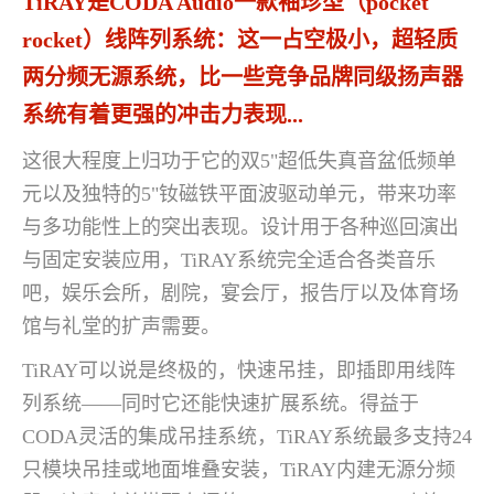
TiRAY是CODA Audio一款袖珍型（pocket
rocket）线阵列系统：这一占空极小，超轻质
两分频无源系统，比一些竞争品牌同级扬声器
系统有着更强的冲击力表现...
这很大程度上归功于它的双5"超低失真音盆低频单
元以及独特的5"钕磁铁平面波驱动单元，带来功率
与多功能性上的突出表现。设计用于各种巡回演出
与固定安装应用，TiRAY系统完全适合各类音乐
吧，娱乐会所，剧院，宴会厅，报告厅以及体育场
馆与礼堂的扩声需要。
TiRAY可以说是终极的，快速吊挂，即插即用线阵
列系统——同时它还能快速扩展系统。得益于
CODA灵活的集成吊挂系统，TiRAY系统最多支持24
只模块吊挂或地面堆叠安装，TiRAY内建无源分频