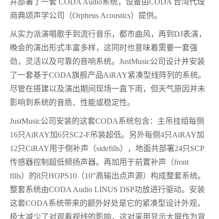
并部署了一套 CODA Audio系统，设备由CODA 台湾代理
商典颂声学公司（Orpheus Acoustics）提供。
从实力派演唱歌手到流行音乐，都市曲风，再到DJ表演，
晚会的演出形式丰富多样，这同时也意味着需要一套强
劲，灵活以及可靠的音响系统。JustMusic公司设计并安装
了一套基于CODA旗舰产品AiRAY紧凑型线阵列的系统。
尽管在搭建以及演出期间现场一直下雨，但天气原因并未
影响到系统的音质、性能或稳定性。
JustMusic公司安装的这套CODA系统包含：主吊挂组每侧
16只AiRAY加6只SC2-F吊装超低。另外每侧4只AiRAY加
12只CiRAY用于侧补声（sidefills），地面共部署24只SCP
传感器控制超低频扬声器。再加用于前置补声（front
fills）的8只HOPS10（10”高输出点声源）构成整套系统。
整套系统由CODA Audio LINUS DSP功放进行驱动。安装
这套CODA系统带来的额外好处是它的紧凑型设计外观，
极大减少了对观看视线的影响，这对采用显示大屏作为背