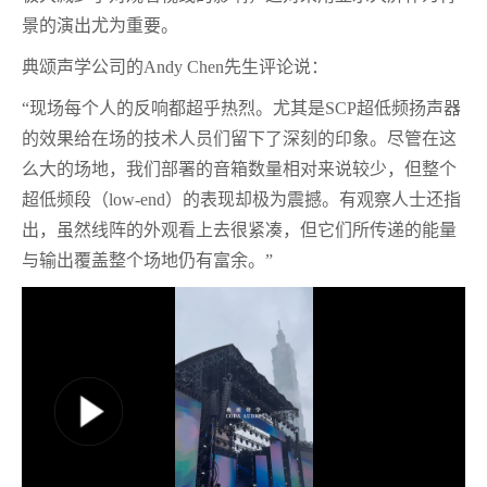
景的演出尤为重要。
典颂声学公司的Andy Chen先生评论说：
“现场每个人的反响都超乎热烈。尤其是SCP超低频扬声器
的效果给在场的技术人员们留下了深刻的印象。尽管在这
么大的场地，我们部署的音箱数量相对来说较少，但整个
超低频段（low-end）的表现却极为震撼。有观察人士还指
出，虽然线阵的外观看上去很紧凑，但它们所传递的能量
与输出覆盖整个场地仍有富余。”